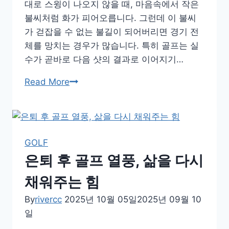
대로 스윙이 나오지 않을 때, 마음속에서 작은
불씨처럼 화가 피어오릅니다. 그런데 이 불씨
가 걷잡을 수 없는 불길이 되어버리면 경기 전
체를 망치는 경우가 많습니다. 특히 골프는 실
수가 곧바로 다음 샷의 결과로 이어지기…
실
Read More
수
와
화
를
GOLF
이
은퇴 후 골프 열풍, 삶을 다시
기
는
채워주는 힘
골
By
rivercc
2025년 10월 05일
2025년 09월 10
프
일
멘