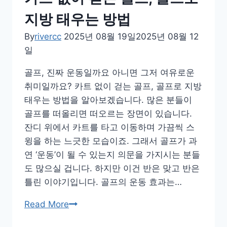
한
골
지방 태우는 방법
프
By
rivercc
2025년 08월 19일
2025년 08월 12
의
일
놀
라
골프, 진짜 운동일까요 아니면 그저 여유로운
운
취미일까요? 카트 없이 걷는 골프, 골프로 지방
건
태우는 방법을 알아보겠습니다. 많은 분들이
강
골프를 떠올리면 떠오르는 장면이 있습니다.
혜
잔디 위에서 카트를 타고 이동하며 가끔씩 스
택
윙을 하는 느긋한 모습이죠. 그래서 골프가 과
연 ‘운동’이 될 수 있는지 의문을 가지시는 분들
도 많으실 겁니다. 하지만 이건 반은 맞고 반은
틀린 이야기입니다. 골프의 운동 효과는…
카
Read More
트