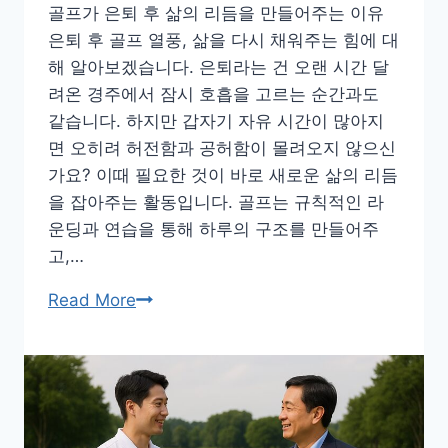
탈
골프가 은퇴 후 삶의 리듬을 만들어주는 이유
관
은퇴 후 골프 열풍, 삶을 다시 채워주는 힘에 대
리
해 알아보겠습니다. 은퇴라는 건 오랜 시간 달
법
려온 경주에서 잠시 호흡을 고르는 순간과도
같습니다. 하지만 갑자기 자유 시간이 많아지
면 오히려 허전함과 공허함이 몰려오지 않으신
가요? 이때 필요한 것이 바로 새로운 삶의 리듬
을 잡아주는 활동입니다. 골프는 규칙적인 라
운딩과 연습을 통해 하루의 구조를 만들어주
고,…
은
Read More
퇴
후
골
프
열