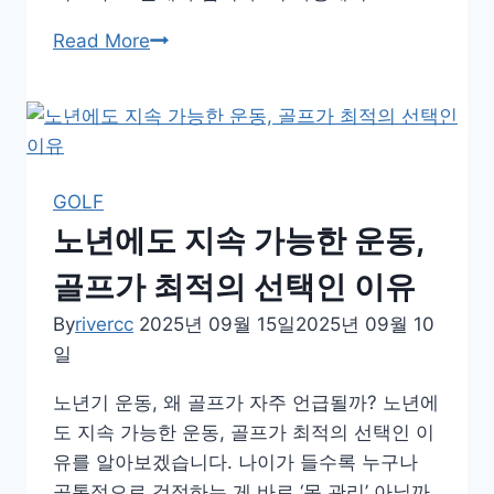
골
Read More
프
가
집
중
력
GOLF
높
노년에도 지속 가능한 운동,
이
는
골프가 최적의 선택인 이유
과
By
rivercc
2025년 09월 15일
2025년 09월 10
학
일
적
이
노년기 운동, 왜 골프가 자주 언급될까? 노년에
유
도 지속 가능한 운동, 골프가 최적의 선택인 이
유를 알아보겠습니다. 나이가 들수록 누구나
공통적으로 걱정하는 게 바로 ‘몸 관리’ 아닐까