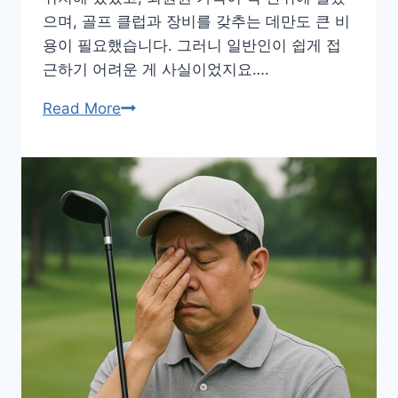
으며, 골프 클럽과 장비를 갖추는 데만도 큰 비
용이 필요했습니다. 그러니 일반인이 쉽게 접
근하기 어려운 게 사실이었지요….
부
Read More
자
의
운
동
에
서
생
활
스
포
츠
로,