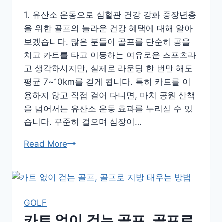
골
1. 유산소 운동으로 심혈관 건강 강화 중장년층
프
을 위한 골프의 놀라운 건강 혜택에 대해 알아
가
보겠습니다. 많은 분들이 골프를 단순히 공을
최
치고 카트를 타고 이동하는 여유로운 스포츠라
적
고 생각하시지만, 실제로 라운딩 한 번만 해도
의
평균 7~10km를 걷게 됩니다. 특히 카트를 이
선
용하지 않고 직접 걸어 다니면, 마치 공원 산책
택
을 넘어서는 유산소 운동 효과를 누리실 수 있
인
습니다. 꾸준히 걸으며 심장이…
이
중
Read More
유
장
년
층
을
GOLF
위
카트 없이 걷는 골프, 골프로