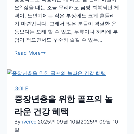
요? 젊을 때는 조금 무리해도 금방 회복되던 체
력이, 노년기에는 작은 부상에도 크게 흔들리
기 마련입니다. 그래서 많은 분들이 격렬한 운
동보다는 오래 할 수 있고, 무릎이나 허리에 부
담이 적으면서도 꾸준히 즐길 수 있는…
노
Read More
년
에
도
지
GOLF
속
중장년층을 위한 골프의 놀
가
능
라운 건강 혜택
한
By
rivercc
2025년 09월 10일
2025년 09월 10
운
일
동,