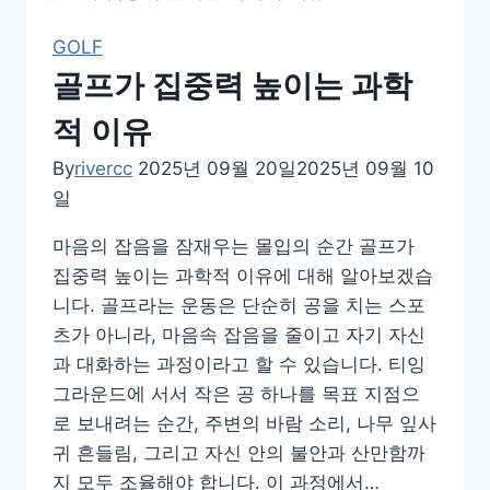
분
운
GOLF
동
골프가 집중력 높이는 과학
으
로
적 이유
완
By
rivercc
2025년 09월 20일
2025년 09월 10
성
일
하
는
마음의 잡음을 잠재우는 몰입의 순간 골프가
골
집중력 높이는 과학적 이유에 대해 알아보겠습
프
니다. 골프라는 운동은 단순히 공을 치는 스포
체
츠가 아니라, 마음속 잡음을 줄이고 자기 자신
력
과 대화하는 과정이라고 할 수 있습니다. 티잉
관
그라운드에 서서 작은 공 하나를 목표 지점으
리
로 보내려는 순간, 주변의 바람 소리, 나무 잎사
전
귀 흔들림, 그리고 자신 안의 불안과 산만함까
략
지 모두 조율해야 합니다. 이 과정에서…