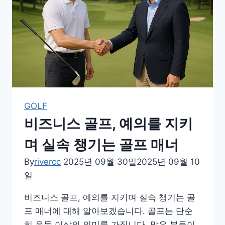
풍,
삶
을
다
시
채
워
주
GOLF
는
비즈니스 골프, 예의를 지키
힘
며 실속 챙기는 골프 매너
By
rivercc
2025년 09월 30일
2025년 09월 10
일
비즈니스 골프, 예의를 지키며 실속 챙기는 골
프 매너에 대해 알아보겠습니다. 골프는 단순
히 운동 이상의 의미를 가집니다. 많은 분들이