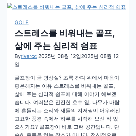
없
이
걷
GOLF
는
스트레스를 비워내는 골프,
골
프,
삶에 주는 심리적 쉼표
골
By
rivercc
2025년 08월 12일
2025년 08월 12
프
일
로
지
골프장이 곧 명상실? 초록 잔디 위에서 마음이
방
평온해지는 이유 스트레스를 비워내는 골프,
태
삶에 주는 심리적 쉼표에 대해 이야기 해보겠
우
습니다. 여러분은 잔잔한 호수 옆, 나무가 바람
는
에 흔들리는 소리와 새들의 지저귐이 어우러진
방
고요한 풍경 속에서 하루를 시작해 보신 적 있
법
으신가요? 골프장이 바로 그런 공간입니다. 단
순히 운동을 하는 장소가 아니라, 정신적으로