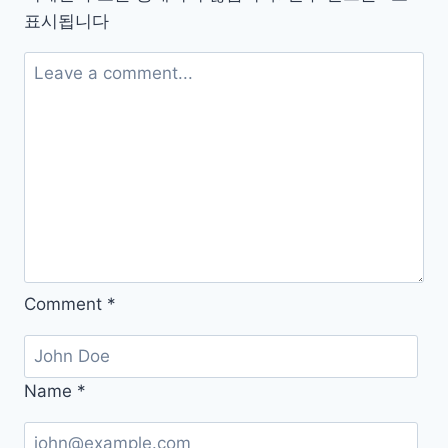
플
표시됩니다
(낚
시
터
실
시
간
예
약,
무
료
낚
Comment
*
시
터
찾
Name
*
기,
물