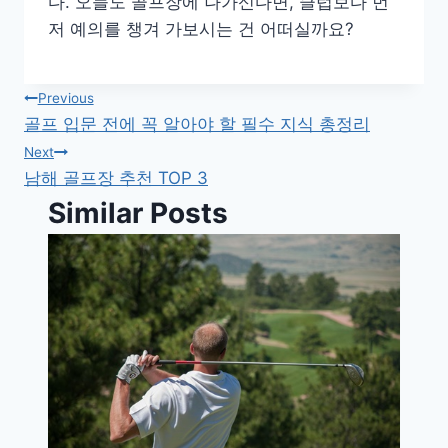
다. 오늘도 골프장에 나가신다면, 클럽보다 먼
저 예의를 챙겨 가보시는 건 어떠실까요?
글
Previous
골프 입문 전에 꼭 알아야 할 필수 지식 총정리
탐
Next
남해 골프장 추천 TOP 3
색
Similar Posts