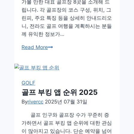
가볼 만한 대표 골프장 8곳을 소개해 드
는
립니다. 각 골프장의 코스 구성, 위치, 그
심
린피, 주요 특징 등을 상세히 안내드리오
리
니, 전라도 골프 여행을 계획하시는 분들
적
께 유익한 정보가…
쉼
표
전
Read More
라
도
골
프
GOLF
장
골프 부킹 앱 순위 2025
추
By
rivercc
2025년 07월 31일
천
BEST
골프 인구와 골프장 수가 꾸준히 증
7
가하면서 골프 부킹 앱 순위에 대한 관심
이 많아지고 있습니다. 단순 예약을 넘어