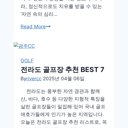
라, 정신적으로도 치유를 받을 수 있는
‘자연 속의 심리…
스
Read More
트
레
스
를
GOLF
비
전라도 골프장 추천 BEST 7
워
By
rivercc
2025년 04월 06일
내
는
전라도는 풍부한 자연 경관과 함께
골
산, 바다, 호수 등 다양한 지형적 특징을
프,
살린 골프장들이 밀집해 있어 국내 골프
삶
애호가들에게 인기가 높은 지역입니다.
에
오늘은 전라도 골프장 추천 리스트로, 꼭
주