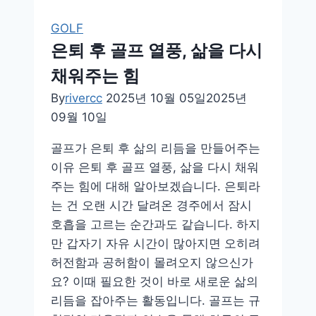
회
원
GOLF
권
은퇴 후 골프 열풍, 삶을 다시
시
채워주는 힘
세
By
rivercc
2025년 10월 05일
2025년
09월 10일
골프가 은퇴 후 삶의 리듬을 만들어주는
이유 은퇴 후 골프 열풍, 삶을 다시 채워
주는 힘에 대해 알아보겠습니다. 은퇴라
는 건 오랜 시간 달려온 경주에서 잠시
호흡을 고르는 순간과도 같습니다. 하지
만 갑자기 자유 시간이 많아지면 오히려
허전함과 공허함이 몰려오지 않으신가
요? 이때 필요한 것이 바로 새로운 삶의
리듬을 잡아주는 활동입니다. 골프는 규