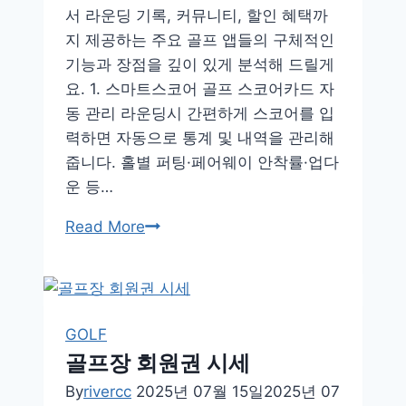
서 라운딩 기록, 커뮤니티, 할인 혜택까
지 제공하는 주요 골프 앱들의 구체적인
기능과 장점을 깊이 있게 분석해 드릴게
요. 1. 스마트스코어 골프 스코어카드 자
동 관리 라운딩시 간편하게 스코어를 입
력하면 자동으로 통계 및 내역을 관리해
줍니다. 홀별 퍼팅·페어웨이 안착률·업다
운 등…
골
Read More
프
부
킹
앱
GOLF
순
골프장 회원권 시세
위
By
rivercc
2025년 07월 15일
2025년 07
2025