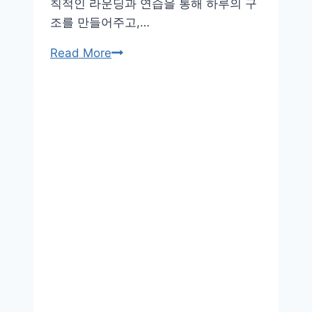
칙적인 라운딩과 연습을 통해 하루의 구
조를 만들어주고,…
은
Read More
퇴
후
골
프
열
풍,
삶
을
다
시
채
워
주